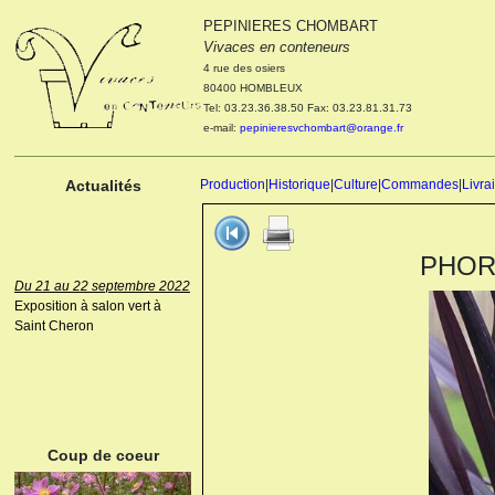
PEPINIERES CHOMBART
Le 04 et 05 octobre 2022
Vivaces en conteneurs
Portes ouvertes de la
4 rue des osiers
pépinière : Visite des
80400 HOMBLEUX
cultures, découverte des
Tel: 03.23.36.38.50 Fax: 03.23.81.31.73
nouveautés. Le rendez-vous
e-mail:
pepinieresvchombart@orange.fr
des passionnés Le mardi 04
octobre 2022. Le mercredi 05
octobre 2022.
Actualités
Production
|
Historique
|
Culture
|
Commandes
|
Livra
PHORM
Du 21 au 22 septembre 2022
Exposition à salon vert à
Saint Cheron
ANEMONE HUPEHENSIS
PRINZ HEINRICH
Coup de coeur