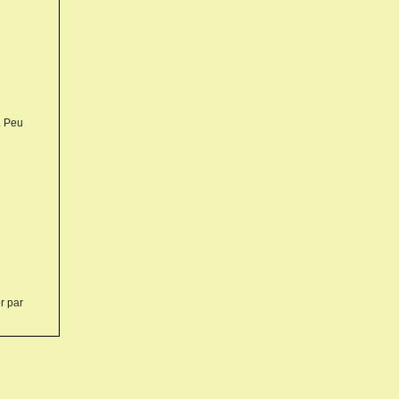
. Peu
r par