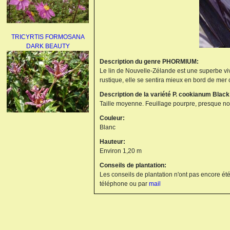
TRICYRTIS FORMOSANA
DARK BEAUTY
Description du genre PHORMIUM:
Le lin de Nouvelle-Zélande est une superbe viv
rustique, elle se sentira mieux en bord de mer ou
Description de la variété P. cookianum Black
Taille moyenne. Feuillage pourpre, presque noir
Couleur:
AGAPANTHUS
Blanc
UMBELLATUS ALBUS
Hauteur:
Environ 1,20 m
Conseils de plantation:
Les conseils de plantation n'ont pas encore été
téléphone ou par
mail
PAEONIA LACTIFLORA
BOWL OF BEAUTY