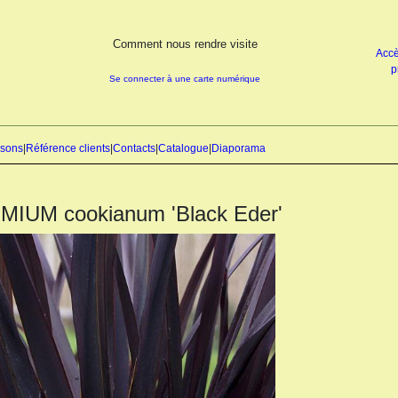
Comment nous rendre visite
Accè
p
Se connecter à une carte numérique
isons
|
Référence clients
|
Contacts
|
Catalogue
|
Diaporama
IUM cookianum 'Black Eder'