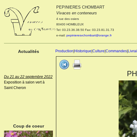
PEPINIERES CHOMBART
Le 04 et 05 octobre 2022
Vivaces en conteneurs
Portes ouvertes de la
4 rue des osiers
pépinière : Visite des
80400 HOMBLEUX
cultures, découverte des
Tel: 03.23.36.38.50 Fax: 03.23.81.31.73
nouveautés. Le rendez-vous
e-mail:
pepinieresvchombart@orange.fr
des passionnés Le mardi 04
octobre 2022. Le mercredi 05
octobre 2022.
Actualités
Production
|
Historique
|
Culture
|
Commandes
|
Livra
PH
Du 21 au 22 septembre 2022
Exposition à salon vert à
Saint Cheron
ANEMONE HUPEHENSIS
PRINZ HEINRICH
Coup de coeur