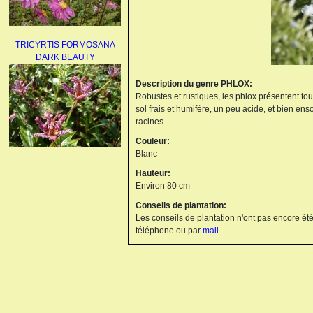
TRICYRTIS FORMOSANA
DARK BEAUTY
Description du genre PHLOX:
Robustes et rustiques, les phlox présentent tou
sol frais et humifère, un peu acide, et bien enso
racines.
Couleur:
Blanc
AGAPANTHUS
Hauteur:
UMBELLATUS ALBUS
Environ 80 cm
Conseils de plantation:
Les conseils de plantation n'ont pas encore été
téléphone ou par
mail
PAEONIA LACTIFLORA
BOWL OF BEAUTY