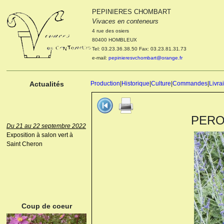
PEPINIERES CHOMBART
Le 04 et 05 octobre 2022
Vivaces en conteneurs
Portes ouvertes de la
4 rue des osiers
pépinière : Visite des
80400 HOMBLEUX
cultures, découverte des
Tel: 03.23.36.38.50 Fax: 03.23.81.31.73
nouveautés. Le rendez-vous
e-mail:
pepinieresvchombart@orange.fr
des passionnés Le mardi 04
octobre 2022. Le mercredi 05
octobre 2022.
Actualités
Production
|
Historique
|
Culture
|
Commandes
|
Livra
PEROVS
Du 21 au 22 septembre 2022
Exposition à salon vert à
Saint Cheron
ANEMONE HUPEHENSIS
PRINZ HEINRICH
Coup de coeur