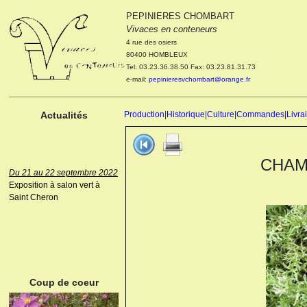
PEPINIERES CHOMBART
Le 04 et 05 octobre 2022
Vivaces en conteneurs
Portes ouvertes de la
4 rue des osiers
pépinière : Visite des
80400 HOMBLEUX
cultures, découverte des
Tel: 03.23.36.38.50 Fax: 03.23.81.31.73
nouveautés. Le rendez-vous
e-mail:
pepinieresvchombart@orange.fr
des passionnés Le mardi 04
octobre 2022. Le mercredi 05
octobre 2022.
Actualités
Production
|
Historique
|
Culture
|
Commandes
|
Livra
CHAMA
Du 21 au 22 septembre 2022
Exposition à salon vert à
Saint Cheron
ANEMONE HUPEHENSIS
PRINZ HEINRICH
Coup de coeur