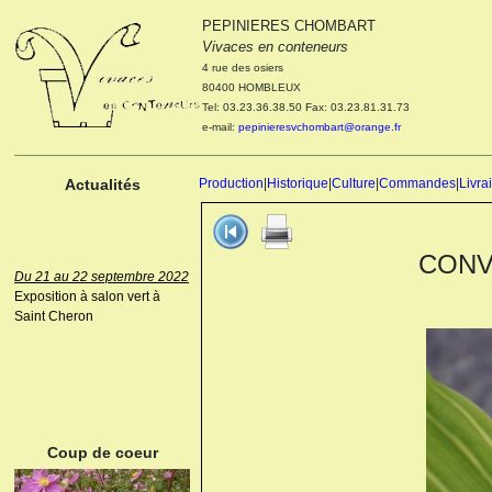
PEPINIERES CHOMBART
Le 04 et 05 octobre 2022
Vivaces en conteneurs
Portes ouvertes de la
4 rue des osiers
pépinière : Visite des
80400 HOMBLEUX
cultures, découverte des
Tel: 03.23.36.38.50 Fax: 03.23.81.31.73
nouveautés. Le rendez-vous
e-mail:
pepinieresvchombart@orange.fr
des passionnés Le mardi 04
octobre 2022. Le mercredi 05
octobre 2022.
Actualités
Production
|
Historique
|
Culture
|
Commandes
|
Livra
CONVA
Du 21 au 22 septembre 2022
Exposition à salon vert à
Saint Cheron
ANEMONE HUPEHENSIS
PRINZ HEINRICH
Coup de coeur