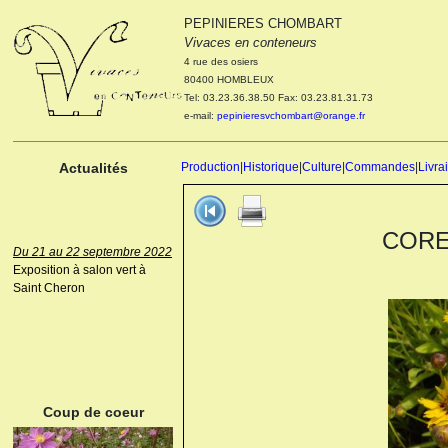
PEPINIERES CHOMBART
Le 04 et 05 octobre 2022
Vivaces en conteneurs
Portes ouvertes de la
4 rue des osiers
pépinière : Visite des
80400 HOMBLEUX
cultures, découverte des
Tel: 03.23.36.38.50 Fax: 03.23.81.31.73
nouveautés. Le rendez-vous
e-mail:
pepinieresvchombart@orange.fr
des passionnés Le mardi 04
octobre 2022. Le mercredi 05
octobre 2022.
Actualités
Production
|
Historique
|
Culture
|
Commandes
|
Livra
COREO
Du 21 au 22 septembre 2022
Exposition à salon vert à
Saint Cheron
ANEMONE HUPEHENSIS
PRINZ HEINRICH
Coup de coeur