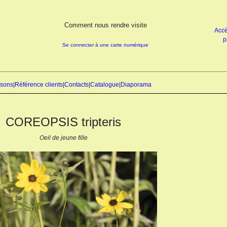
Comment nous rendre visite
Accè
p
Se connecter à une carte numérique
isons
|
Référence clients
|
Contacts
|
Catalogue
|
Diaporama
COREOPSIS tripteris
Oeil de jeune fille