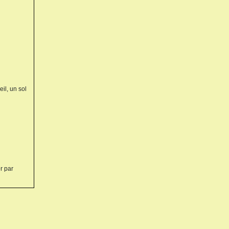
il, un sol
r par