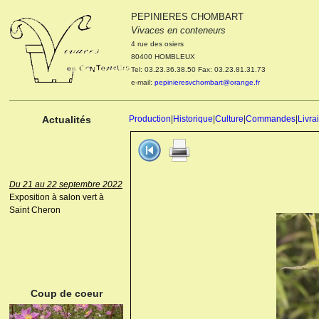
PEPINIERES CHOMBART
Le 04 et 05 octobre 2022
Vivaces en conteneurs
Portes ouvertes de la
4 rue des osiers
pépinière : Visite des
80400 HOMBLEUX
cultures, découverte des
Tel: 03.23.36.38.50 Fax: 03.23.81.31.73
nouveautés. Le rendez-vous
e-mail:
pepinieresvchombart@orange.fr
des passionnés Le mardi 04
octobre 2022. Le mercredi 05
octobre 2022.
Actualités
Production
|
Historique
|
Culture
|
Commandes
|
Livra
Du 21 au 22 septembre 2022
Exposition à salon vert à
Saint Cheron
ANEMONE HUPEHENSIS
PRINZ HEINRICH
Coup de coeur