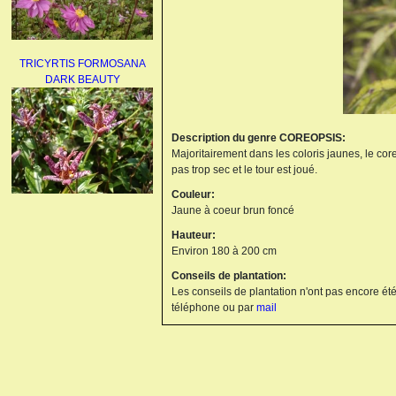
TRICYRTIS FORMOSANA
DARK BEAUTY
Description du genre COREOPSIS:
Majoritairement dans les coloris jaunes, le cor
pas trop sec et le tour est joué.
Couleur:
Jaune à coeur brun foncé
AGAPANTHUS
UMBELLATUS ALBUS
Hauteur:
Environ 180 à 200 cm
Conseils de plantation:
Les conseils de plantation n'ont pas encore été
téléphone ou par
mail
PAEONIA LACTIFLORA
BOWL OF BEAUTY