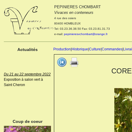
PEPINIERES CHOMBART
Le 04 et 05 octobre 2022
Vivaces en conteneurs
Portes ouvertes de la
4 rue des osiers
pépinière : Visite des
80400 HOMBLEUX
cultures, découverte des
Tel: 03.23.36.38.50 Fax: 03.23.81.31.73
nouveautés. Le rendez-vous
e-mail:
pepinieresvchombart@orange.fr
des passionnés Le mardi 04
octobre 2022. Le mercredi 05
octobre 2022.
Actualités
Production
|
Historique
|
Culture
|
Commandes
|
Livra
COREO
Du 21 au 22 septembre 2022
Exposition à salon vert à
Saint Cheron
ANEMONE HUPEHENSIS
PRINZ HEINRICH
Coup de coeur